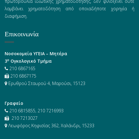
πρωτοβουλία ιδιωτικής χρηματοδότησης, δεν φιλοξενεί ούτε
λαμβάνει χρηματοδότηση από οποιαδήποτε χορηγία ή
διαφήμιση.
Επικοινωνία
Νοσοκομεία ΥΓΕΙΑ – Μητέρα
ο
3
Ογκολογικό Τμήμα
210 6867165
210 6867175
Ερυθρού Σταυρού 4, Μαρούσι, 15123
Γραφείο
210 6815855, 210 7216993
210 7213027
Λεωφόρος Κηφισίας 362, Χαλάνδρι, 15233