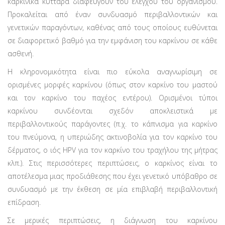
καρκινικά κύτταρα διαφεύγουν του ελέγχου του οργανισμού.
Προκαλείται από έναν συνδυασμό περιβαλλοντικών και
γενετικών παραγόντων, καθένας από τους οποίους ευθύνεται
σε διαφορετικό βαθμό για την εμφάνιση του καρκίνου σε κάθε
ασθενή.
Η κληρονομικότητα είναι πιο εύκολα αναγνωρίσιμη σε
ορισμένες μορφές καρκίνου (όπως στον καρκίνο του μαστού
και τον καρκίνο του παχέος εντέρου). Ορισμένοι τύποι
καρκίνου συνδέονται σχεδόν αποκλειστικά με
περιβαλλοντικούς παράγοντες (π.χ. το κάπνισμα για καρκίνο
του πνεύμονα, η υπεριώδης ακτινοβολία για τον καρκίνο του
δέρματος, ο ιός HPV για τον καρκίνο του τραχήλου της μήτρας
κλπ.). Στις περισσότερες περιπτώσεις, ο καρκίνος είναι το
αποτέλεσμα μιας προδιάθεσης που έχει γενετικό υπόβαθρο σε
συνδυασμό με την έκθεση σε μία επιβλαβή περιβαλλοντική
επίδραση.
Σε μερικές περιπτώσεις, η διάγνωση του καρκίνου