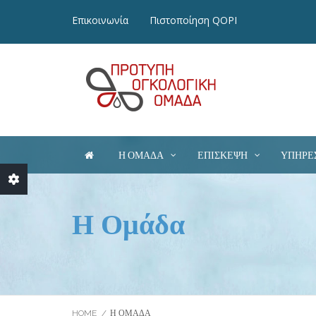
Επικοινωνία
Πιστοποίηση QOPI
Η ΟΜΆΔΑ
ΕΠΊΣΚΕΨΗ
ΥΠΗΡΕ
Η Ομάδα
** Παρακαλείστε να σημειώσετε ότι η ηλεκτρονική 
ογκολόγου. Το ραντεβού θα πραγματοποιηθεί το συν
Κλείσιμο
HOME
Η ΟΜΆΔΑ