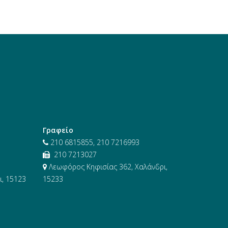
Γραφείο
210 6815855, 210 7216993
210 7213027
Λεωφόρος Κηφισίας 362, Χαλάνδρι,
, 15123
15233