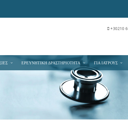
+30210 6
ΣΊΕΣ
ΕΡΕΥΝΗΤΙΚΉ ΔΡΑΣΤΗΡΙΌΤΗΤΑ
ΓΙΑ ΙΑΤΡΟΎΣ
ΌΛΑ ΤΑ ΠΕΔΊΑ ΕΊΝΑΙ ΥΠΟΧΡΕΩΤΙΚΆ
αίτηση κράτησης δεν εγγυάται την άμεση κράτηση του ραντεβού σας
τομότερο δυνατόν και το προσωπικό μας θα επικοινωνήσει μαζί σα