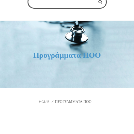
ΌΛΑ ΤΑ ΠΕΔΊΑ ΕΊΝΑΙ ΥΠΟΧΡΕΩΤΙΚΆ
Προγράμματα ΠΟΟ
** Παρακαλείστε να σημειώσετε ότι η ηλεκτρονική αίτηση
κράτησης δεν εγγυάται την άμεση κράτηση του ραντεβού σας,
καθώς αυτό εξαρτάται από το πρόγραμμα του ογκολόγου. Το
ραντεβού θα πραγματοποιηθεί το συντομότερο δυνατόν και το
προσωπικό μας θα επικοινωνήσει μαζί σας.
HOME
ΠΡΟΓΡΆΜΜΑΤΑ ΠΟΟ
Κλείσιμο