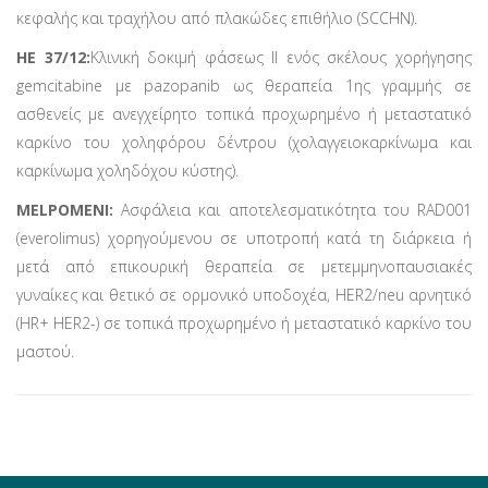
κεφαλής και τραχήλου από πλακώδες επιθήλιο (SCCHN).
HE 37/12:
Κλινική δοκιμή φάσεως ΙΙ ενός σκέλους χορήγησης
gemcitabine με pazopanib ως θεραπεία 1ης γραμμής σε
ασθενείς με ανεγχείρητο τοπικά προχωρημένο ή μεταστατικό
καρκίνο του χοληφόρου δέντρου (χολαγγειοκαρκίνωμα και
καρκίνωμα χοληδόχου κύστης).
MELPOMENI:
Ασφάλεια και αποτελεσματικότητα του RAD001
(everolimus) χορηγούμενου σε υποτροπή κατά τη διάρκεια ή
μετά από επικουρική θεραπεία σε μετεμμηνοπαυσιακές
γυναίκες και θετικό σε ορμονικό υποδοχέα, HER2/neu αρνητικό
(HR+ HER2-) σε τοπικά προχωρημένο ή μεταστατικό καρκίνο του
μαστού.