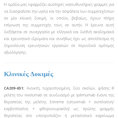
Η ομάδα μας εφαρμόζει αυστηρές κατευθυντήριες γραμμές για
να διασφαλίσει την υγεία και την ασφάλεια των συμμετεχόντων
σε μία κλινική δοκιμή, οι οποίοι, βεβαίως, έχουν πλήρη
επίγνωση της συμμετοχής τους σε αυτήν. Η έρευνα αυτή
διεξάγεται σε συνεργασία με ελληνικά και διεθνή ακαδημαϊκά
και ερευνητικά ιδρύματα και συνήθως έχει ως αποτέλεσμα τη
δημοσίευση ερευνητικών εργασιών σε περιοδικά ομότιμης
αξιολόγησης.
Κλινικές Δοκιμές
CA209-651:
Ανοικτή, τυχαιοποιημένη, δύο σκελών, φάσης ΙΙΙ
μελέτη του nivolumab σε συνδυασμό με ipilimumab έναντι της
θεραπείας της μελέτης Extreme (cetuximab + σισπλατίνη/
καρβοπλατίνη + φθοριοουρακίλη) ως πρώτης γραμμής
θεραπείας στο υποτροπιάζον ή μεταστατικό καρκίνωμα