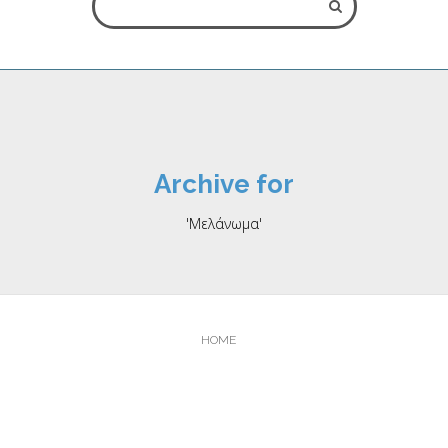
ΌΛΑ ΤΑ ΠΕΔΊΑ ΕΊΝΑΙ ΥΠΟΧΡΕΩΤΙΚΆ
Archive for
** Παρακαλείστε να σημειώσετε ότι η ηλεκτρονική αίτηση
'Μελάνωμα'
κράτησης δεν εγγυάται την άμεση κράτηση του ραντεβού σας,
καθώς αυτό εξαρτάται από το πρόγραμμα του ογκολόγου. Το
ραντεβού θα πραγματοποιηθεί το συντομότερο δυνατόν και το
προσωπικό μας θα επικοινωνήσει μαζί σας.
HOME
Κλείσιμο