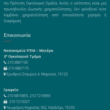
την Πρότυπη Ογκολογική Ομάδα. Αυτός ο ιστότοπος είναι μια
πρωτοβουλία ιδιωτικής χρηματοδότησης, δεν φιλοξενεί ούτε
λαμβάνει χρηματοδότηση από οποιαδήποτε χορηγία ή
διαφήμιση.
Επικοινωνία
Νοσοκομεία ΥΓΕΙΑ – Μητέρα
ο
3
Ογκολογικό Τμήμα
210 6867165
210 6867175
Ερυθρού Σταυρού 4, Μαρούσι, 15123
Γραφείο
210 6815855, 210 7216993
210 7213027
Λεωφόρος Κηφισίας 362, Χαλάνδρι, 15233