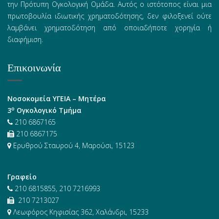
την Πρότυπη Ογκολογική Ομάδα. Αυτός ο ιστότοπος είναι μια
πρωτοβουλία ιδιωτικής χρηματοδότησης, δεν φιλοξενεί ούτε
λαμβάνει χρηματοδότηση από οποιαδήποτε χορηγία ή
διαφήμιση.
Επικοινωνία
Νοσοκομεία ΥΓΕΙΑ – Μητέρα
ο
3
Ογκολογικό Τμήμα
210 6867165
210 6867175
Ερυθρού Σταυρού 4, Μαρούσι, 15123
Γραφείο
210 6815855, 210 7216993
210 7213027
Λεωφόρος Κηφισίας 362, Χαλάνδρι, 15233