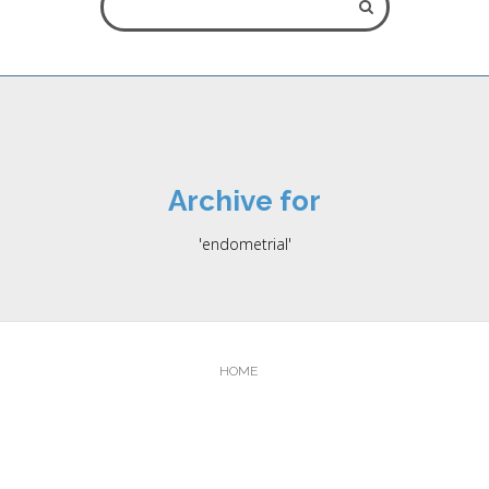
ΌΛΑ ΤΑ ΠΕΔΊΑ ΕΊΝΑΙ ΥΠΟΧΡΕΩΤΙΚΆ
Archive for
** Παρακαλείστε να σημειώσετε ότι η ηλεκτρονική αίτηση
'endometrial'
κράτησης δεν εγγυάται την άμεση κράτηση του ραντεβού σας,
καθώς αυτό εξαρτάται από το πρόγραμμα του ογκολόγου. Το
ραντεβού θα πραγματοποιηθεί το συντομότερο δυνατόν και το
προσωπικό μας θα επικοινωνήσει μαζί σας.
HOME
Κλείσιμο