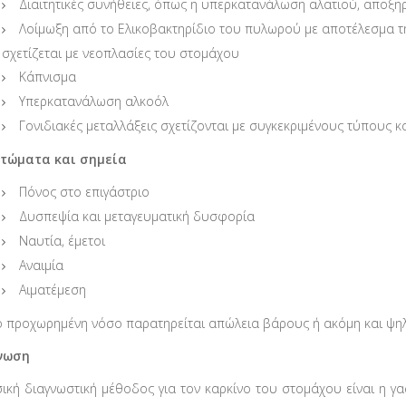
Διαιτητικές συνήθειες, όπως η υπερκατανάλωση αλατιού, αποξ
Λοίμωξη από το Ελικοβακτηρίδιο του πυλωρού με αποτέλεσμα τη
σχετίζεται με νεοπλασίες του στομάχου
Κάπνισμα
Υπερκατανάλωση αλκοόλ
Γονιδιακές μεταλλάξεις σχετίζονται με συγκεκριμένους τύπους 
τώματα και σημεία
Πόνος στο επιγάστριο
Δυσπεψία και μεταγευματική δυσφορία
Ναυτία, έμετοι
Αναιμία
Αιματέμεση
ο προχωρημένη νόσο παρατηρείται απώλεια βάρους ή ακόμη και ψηλ
νωση
ική διαγνωστική μέθοδος για τον καρκίνο του στομάχου είναι η γ