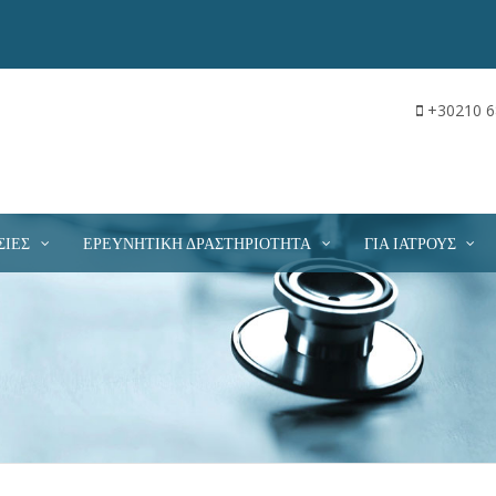
+30210 6
ΣΊΕΣ
ΕΡΕΥΝΗΤΙΚΉ ΔΡΑΣΤΗΡΙΌΤΗΤΑ
ΓΙΑ ΙΑΤΡΟΎΣ
ΌΛΑ ΤΑ ΠΕΔΊΑ ΕΊΝΑΙ ΥΠΟΧΡΕΩΤΙΚΆ
αίτηση κράτησης δεν εγγυάται την άμεση κράτηση του ραντεβού σας
τομότερο δυνατόν και το προσωπικό μας θα επικοινωνήσει μαζί σα