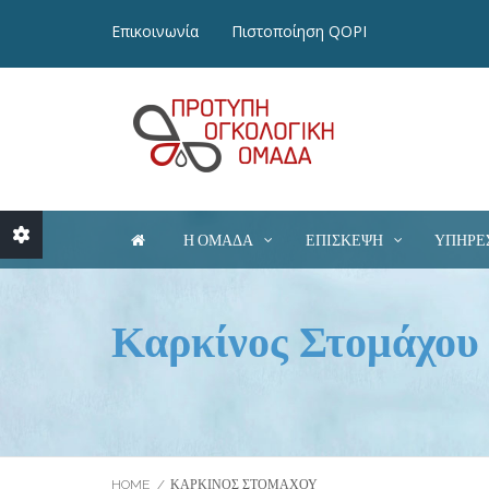
Επικοινωνία
Πιστοποίηση QOPI
Η ΟΜΆΔΑ
ΕΠΊΣΚΕΨΗ
ΥΠΗΡΕ
Καρκίνος Στομάχου
** Παρακαλείστε να σημειώσετε ότι η ηλεκτρονική 
ογκολόγου. Το ραντεβού θα πραγματοποιηθεί το συν
Κλείσιμο
HOME
ΚΑΡΚΊΝΟΣ ΣΤΟΜΆΧΟΥ