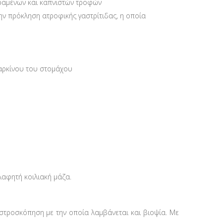
ηραμένων και καπνιστών τροφών
ν πρόκληση ατροφικής γαστρίτιδας, η οποία
καρκίνου του στομάχου
αφητή κοιλιακή μάζα.
αστροσκόπηση με την οποία λαμβάνεται και βιοψία. Με