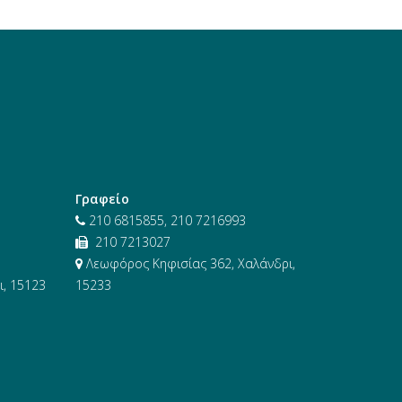
Γραφείο
210 6815855, 210 7216993
210 7213027
Λεωφόρος Κηφισίας 362, Χαλάνδρι,
, 15123
15233