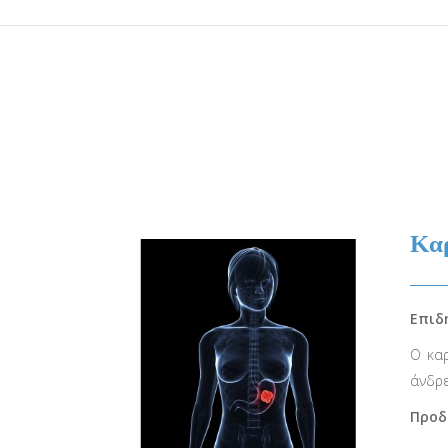
Καρ
Επιδ
Ο καρ
άνδρε
Προδ