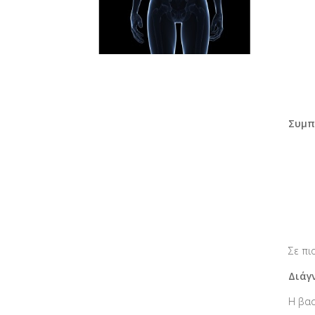
Συμπ
Σε πι
Διάγ
Η βασ