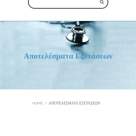
ΌΛΑ ΤΑ ΠΕΔΊΑ ΕΊΝΑΙ ΥΠΟΧΡΕΩΤΙΚΆ
Αποτελέσματα Εξετάσεων
** Παρακαλείστε να σημειώσετε ότι η ηλεκτρονική αίτηση
κράτησης δεν εγγυάται την άμεση κράτηση του ραντεβού σας,
καθώς αυτό εξαρτάται από το πρόγραμμα του ογκολόγου. Το
ραντεβού θα πραγματοποιηθεί το συντομότερο δυνατόν και το
προσωπικό μας θα επικοινωνήσει μαζί σας.
HOME
ΑΠΟΤΕΛΈΣΜΑΤΑ ΕΞΕΤΆΣΕΩΝ
Κλείσιμο