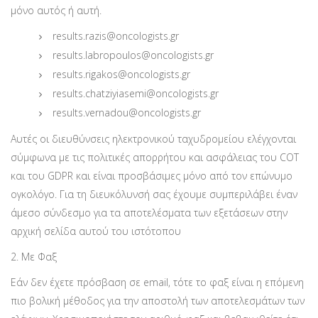
μόνο αυτός ή αυτή.
results.razis@oncologists.gr
results.labropoulos@oncologists.gr
results.rigakos@oncologists.gr
results.chatziyiasemi@oncologists.gr
results.vernadou@oncologists.gr
Αυτές οι διευθύνσεις ηλεκτρονικού ταχυδρομείου ελέγχονται
σύμφωνα με τις πολιτικές απορρήτου και ασφάλειας του COT
και του GDPR και είναι προσβάσιμες μόνο από τον επώνυμο
ογκολόγο. Για τη διευκόλυνσή σας έχουμε συμπεριλάβει έναν
άμεσο σύνδεσμο για τα αποτελέσματα των εξετάσεων στην
αρχική σελίδα αυτού του ιστότοπου
2. Με Φαξ
Εάν δεν έχετε πρόσβαση σε email, τότε το φαξ είναι η επόμενη
πιο βολική μέθοδος για την αποστολή των αποτελεσμάτων των