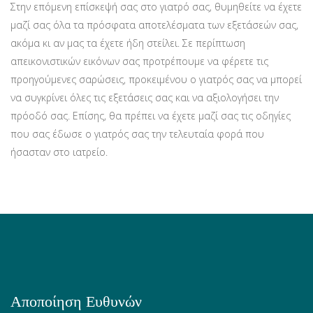
Στην επόμενη επίσκεψή σας στο γιατρό σας, θυμηθείτε να έχετε
μαζί σας όλα τα πρόσφατα αποτελέσματα των εξετάσεών σας,
ακόμα κι αν μας τα έχετε ήδη στείλει. Σε περίπτωση
απεικονιστικών εικόνων σας προτρέπουμε να φέρετε τις
προηγούμενες σαρώσεις, προκειμένου ο γιατρός σας να μπορεί
να συγκρίνει όλες τις εξετάσεις σας και να αξιολογήσει την
πρόοδό σας. Επίσης, θα πρέπει να έχετε μαζί σας τις οδηγίες
που σας έδωσε ο γιατρός σας την τελευταία φορά που
ήσασταν στο ιατρείο.
Αποποίηση Ευθυνών